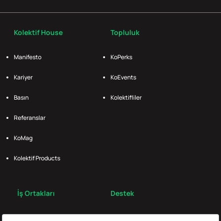
Kolektif House
Topluluk
Manifesto
KoPerks
Kariyer
KoEvents
Basın
Kolektifliler
Referanslar
KoMag
Kolektif Products
İş Ortakları
Destek
Broker
S.S.S.