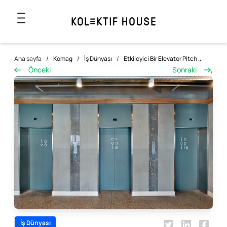
Ana sayfa
/
Komag
/
İş Dünyası
/
Etkileyici Bir Elevator Pitch ...
Önceki
Sonraki
,
İş Dünyası