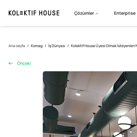
Çözümler
Enterprise
Ana sayfa
/
Komag
/
İş Dünyası
/
Kolektif House Üyesi Olmak İsteyenleri N
Önceki