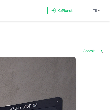
KoPlanet
TR
Sonraki
,