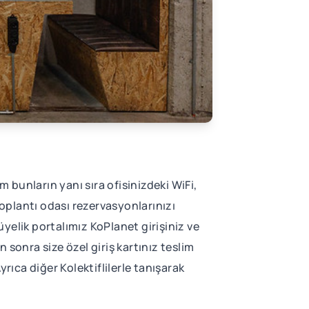
üm bunların yanı sıra ofisinizdeki WiFi,
 toplantı odası rezervasyonlarınızı
üyelik portalımız KoPlanet girişiniz ve
n sonra size özel giriş kartınız teslim
rıca diğer Kolektiflilerle tanışarak