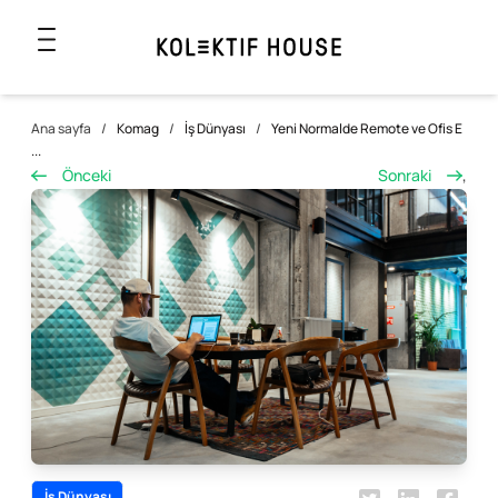
Ana sayfa
/
Komag
/
İş Dünyası
/
Yeni Normalde Remote ve Ofis E
...
Önceki
Sonraki
,
İş Dünyası