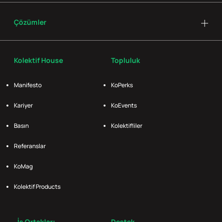
Çözümler
Kolektif House
Topluluk
Manifesto
KoPerks
Kariyer
KoEvents
Basın
Kolektifliler
Referanslar
KoMag
Kolektif Products
İş Ortakları
Destek