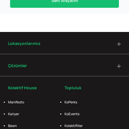
Seni Arayalım
Lokasyonlarımız
Çözümler
Kolektif House
Topluluk
Manifesto
KoPerks
Kariyer
KoEvents
Basın
Kolektifliler