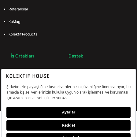
Referanslar
KoMag
Kolektif Products
İş Ortakları
Destek
Broker
S.S.S.
Bize Ulaş
Çerez Tercihlerini Yönetin
Aydınlatma & Açık Rıza Metni
KVKK,Gizlilik ve Çerez Politikası