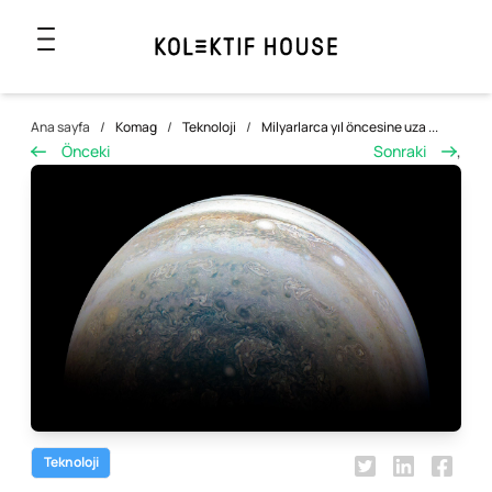
Ana sayfa
/
Komag
/
Teknoloji
/
Milyarlarca yıl öncesine uza ...
Önceki
Sonraki
,
Teknoloji