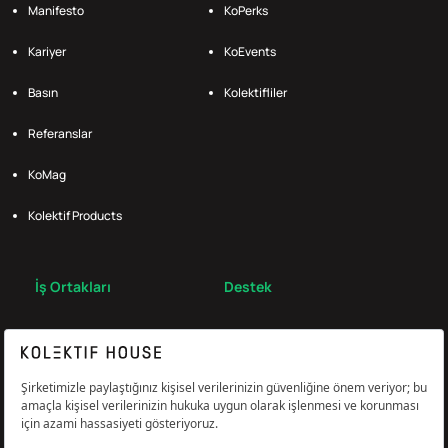
Manifesto
KoPerks
Kariyer
KoEvents
Basın
Kolektifliler
Referanslar
KoMag
Kolektif Products
İş Ortakları
Destek
Broker
S.S.S.
Bize Ulaş