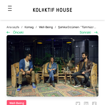
Ana sayfa
/
Komag
/
Well-Being
/
Şahika Ercümen: ''Tüm hücr ...
Önceki
Sonraki
,
Well-Being