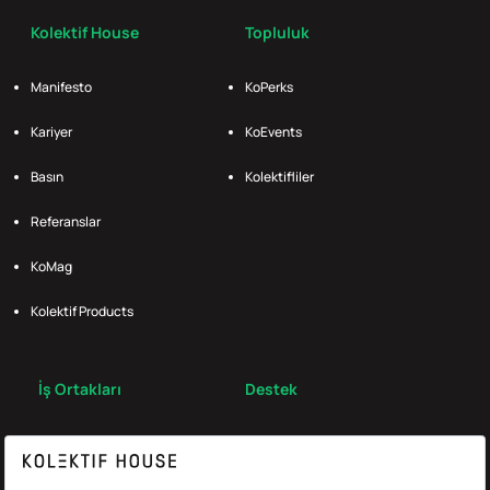
Kolektif House
Topluluk
Manifesto
KoPerks
Kariyer
KoEvents
Basın
Kolektifliler
Referanslar
KoMag
Kolektif Products
İş Ortakları
Destek
Broker
S.S.S.
Bize Ulaş