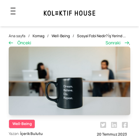
Ana sayfa
/
Komag
/
Well-Being
/
Sosyal Fobi Nedir? İş Yerind ...
Önceki
Sonraki
,
Well-Being
Yazan:
İçerik Bulutu
20 Temmuz 2023