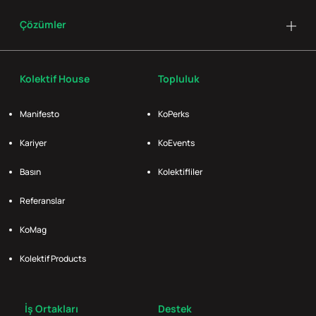
Çözümler
Kolektif House
Topluluk
Manifesto
KoPerks
Kariyer
KoEvents
Basın
Kolektifliler
Referanslar
KoMag
Kolektif Products
İş Ortakları
Destek