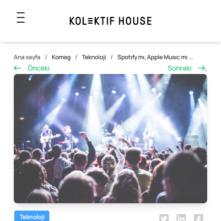
Ana sayfa
/
Komag
/
Teknoloji
/
Spotıfy mı, Apple Musıc mı ...
Önceki
Sonraki
,
Teknoloji