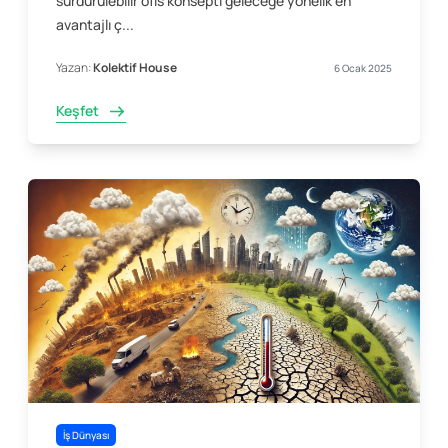
sürdürülebilir ofis konsepti geleceğe yönelik en
avantajlı ç...
Yazan:
Kolektif House
6 Ocak 2025
Keşfet
İş Dünyası