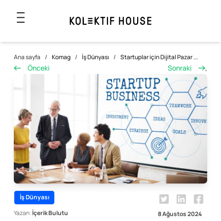
Ana sayfa
/
Komag
/
İş Dünyası
/
Startuplar için Dijital Pazar ...
Önceki
Sonraki
,
İş Dünyası
Yazan:
İçerik Bulutu
8 Ağustos 2024