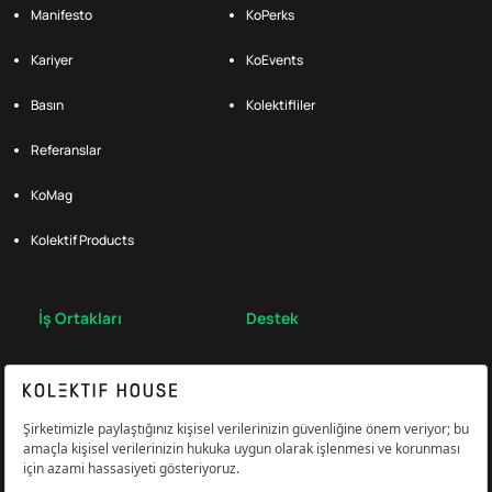
Manifesto
KoPerks
Kariyer
KoEvents
Basın
Kolektifliler
Referanslar
KoMag
Kolektif Products
İş Ortakları
Destek
Broker
S.S.S.
Bize Ulaş