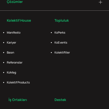
Çözümler
Kolektif House
Topluluk
Manifesto
KoPerks
Kariyer
KoEvents
Basın
Kolektifliler
Referanslar
KoMag
Kolektif Products
İş Ortakları
Destek