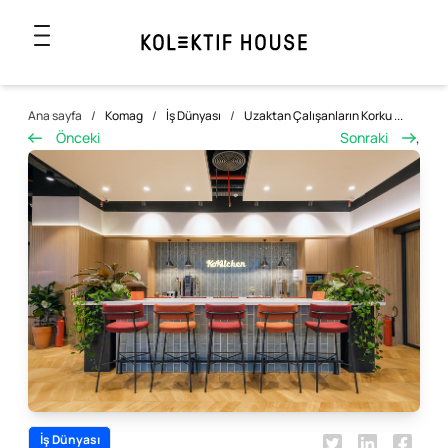
Ana sayfa
/
Komag
/
İş Dünyası
/
Uzaktan Çalışanların Korku ...
Önceki
Sonraki
,
İş Dünyası