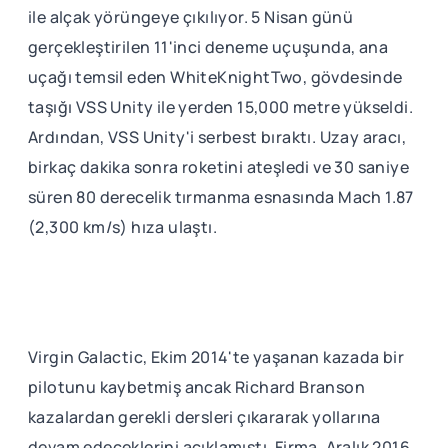
ile alçak yörüngeye çıkılıyor. 5 Nisan günü
gerçekleştirilen 11'inci deneme uçuşunda, ana
uçağı temsil eden WhiteKnightTwo, gövdesinde
taşığı VSS Unity ile yerden 15,000 metre yükseldi.
Ardından, VSS Unity'i serbest bıraktı. Uzay aracı,
birkaç dakika sonra roketini ateşledi ve 30 saniye
süren 80 derecelik tırmanma esnasında Mach 1.87
(2,300 km/s) hıza ulaştı.
Virgin Galactic, Ekim 2014'te yaşanan kazada bir
pilotunu kaybetmiş ancak Richard Branson
kazalardan gerekli dersleri çıkararak yollarına
devam edeceklerini açıklamıştı. Firma, Aralık 2016