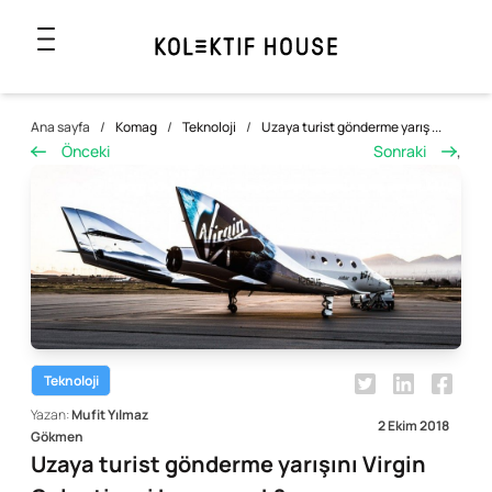
Ana sayfa
/
Komag
/
Teknoloji
/
Uzaya turist gönderme yarış ...
Önceki
Sonraki
,
Teknoloji
Yazan:
Mufit Yılmaz
2 Ekim 2018
Gökmen
Uzaya turist gönderme yarışını Virgin