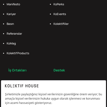
Manifesto
KoPerks
Kariyer
KoEvents
Basın
Kolektifliler
Referanslar
KoMag
Kolektif Products
İş Ortakları
Destek
Broker
S.S.S.
Bize Ulaş