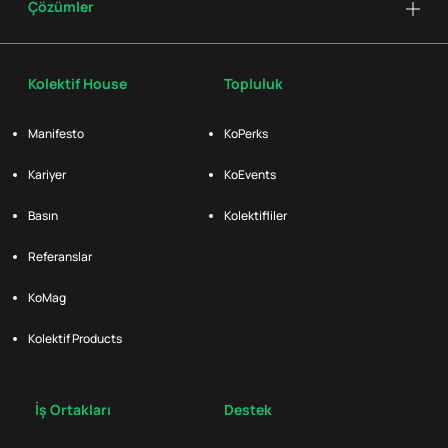
Çözümler
Kolektif House
Topluluk
Manifesto
KoPerks
Kariyer
KoEvents
Basın
Kolektifliler
Referanslar
KoMag
Kolektif Products
İş Ortakları
Destek