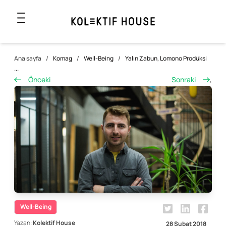
Ana sayfa
/
Komag
/
Well-Being
/
Yalın Zabun, Lomono Prodüksi
...
Önceki
Sonraki
,
Well-Being
Yazan:
Kolektif House
28 Şubat 2018