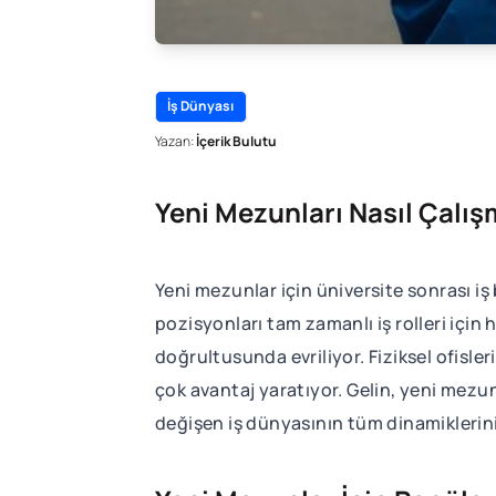
İş Dünyası
Yazan:
İçerik Bulutu
Yeni Mezunları Nasıl Çalış
Yeni mezunlar için üniversite sonrası i
pozisyonları tam zamanlı iş rolleri için 
doğrultusunda evriliyor. Fiziksel ofisler
çok avantaj yaratıyor. Gelin, yeni mezunl
değişen iş dünyasının tüm dinamiklerin