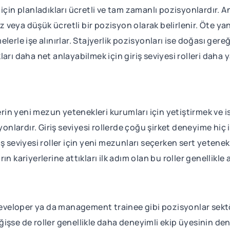
çin planladıkları ücretli ve tam zamanlı pozisyonlardır. Anca
eya düşük ücretli bir pozisyon olarak belirlenir. Öte yand
lerle işe alınırlar. Stajyerlik pozisyonları ise doğası ger
rkları daha net anlayabilmek için giriş seviyesi rolleri daha
lerin yeni mezun yetenekleri kurumları için yetiştirmek ve 
yonlardır. Giriş seviyesi rollerde çoğu şirket deneyime hiç
 seviyesi roller için yeni mezunları seçerken sert yetenekle
n kariyerlerine attıkları ilk adım olan bu roller genellikle 
 developer ya da management trainee gibi pozisyonlar sekt
 değişse de roller genellikle daha deneyimli ekip üyesinin