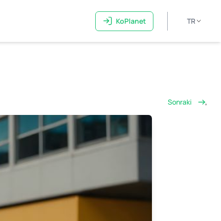
KoPlanet
TR
Sonraki
,