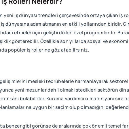
İş Rolleri Nelerdir?
n yeni iş dünyası trendleri çerçevesinde ortaya çıkan iş rol
 dünyasına adım atmanın en etkili yollarından biridir. Giriş
hdam etmeleri için geliştirdikleri özel programlardır. Bura
işiklik gösterebilir. Özellikle son yıllarda sosyal ve ekono
a popüler iş rollerine göz atabilirsiniz.
gelişimlerini mesleki tecrübelerle harmanlayarak sektöre
yunca yeni mezunlar dahil olmak istedikleri sektörün dinami
e imkânı bulabilirler. Kuruma yardımcı olmanın yanı sıra h
planlamalarına uygun bir seçim olup olmadığını değerlendir
akışta benzer gibi görünse de aralarında çok önemli temel far