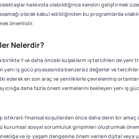
slektaşlar hakkında olabildiğince kendini geliştirmek üzer
k basamağı olarak kabul edildiğinden bu programlarda olabi
mek önemlidir.
ler Nelerdir?
birlikte Y ve daha önceki kuşakların iş tercihleri de yeni tr
 yeni iş gücü piyasasında benzersiz değerler ve tercihler s
tki ederek en son araç ve yeniliklerle çevrelenmiş ortamla
psayıcılığa daha fazla önem vermelerini bekleyen yeni iş gü
ğı istikrarlı finansal koşullardan önce daha derin bir ama
 kurumsal sosyal sorumluluk girişimleri oluşturmak önemli
nekliğe ve iş-yaşam dengesine önem verilen dijital veya