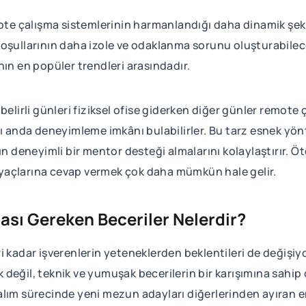
mote çalışma sistemlerinin harmanlandığı daha dinamik şek
koşullarının daha izole ve odaklanma sorunu oluşturabile
nın en popüler trendleri arasındadır.
belirli günleri fiziksel ofise giderken diğer günler remote
nı anda deneyimleme imkânı bulabilirler. Bu tarz esnek yön
rın deneyimli bir mentor desteği almalarını kolaylaştırır.
yaçlarına cevap vermek çok daha mümkün hale gelir.
ası Gereken Beceriler Nelerdir?
i kadar işverenlerin yeteneklerden beklentileri de değişiy
eğil, teknik ve yumuşak becerilerin bir karışımına sahip o
şe alım sürecinde yeni mezun adayları diğerlerinden ayıran 