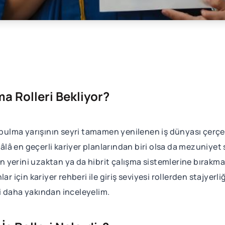
ma Rolleri Bekliyor?
ş bulma yarışının seyri tamamen yenilenen iş dünyası çerçe
hâlâ en geçerli kariyer planlarından biri olsa da mezuniyet s
in yerini uzaktan ya da hibrit çalışma sistemlerine bırakma
ar için kariyer rehberi ile giriş seviyesi rollerden stajyer
i daha yakından inceleyelim.