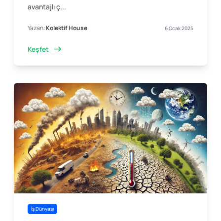
avantajlı ç...
Yazan:
Kolektif House
6 Ocak 2025
Keşfet
İş Dünyası