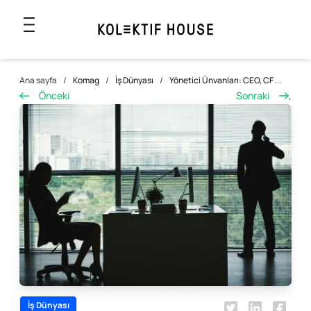
Ana sayfa
/
Komag
/
İş Dünyası
/
Yönetici Ünvanları: CEO, CF ...
Önceki
Sonraki
,
İş Dünyası