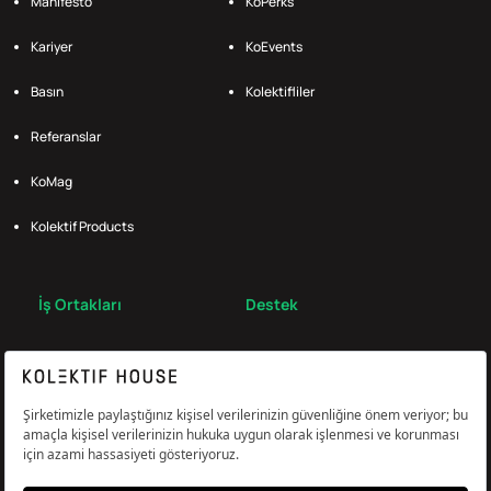
Manifesto
KoPerks
Kariyer
KoEvents
Basın
Kolektifliler
Referanslar
KoMag
Kolektif Products
İş Ortakları
Destek
Broker
S.S.S.
Bize Ulaş