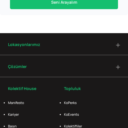
Seni Arayalım
Lokasyonlarımız
Çözümler
Kolektif House
Topluluk
Manifesto
KoPerks
Kariyer
KoEvents
Basın
Kolektifliler