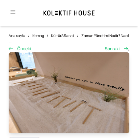
Ana sayfa
/
Komag
/
Kültür&Sanat
/
Zaman Yönetimi Nedir? Nasıl
...
Önceki
Sonraki
,