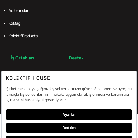
Referanslar
KoMag
Kolektif Products
İş Ortakları
Destek
Broker
S.S.S.
Bize Ulaş
Çerez Tercihlerini Yönetin
Aydınlatma & Açık Rıza Metni
KVKK,Gizlilik ve Çerez Politikası