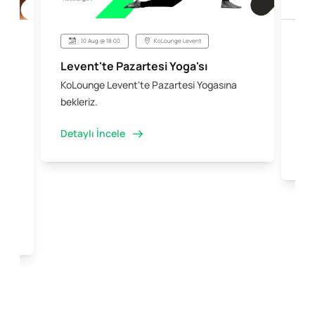
10 Aug @ 18:00
KoLounge Levent
Levent'te Pazartesi Yoga'sı
Şi
KoLounge Levent'te Pazartesi Yogasına
10 
 &
bekleriz.
iş 
kal
Detaylı İncele
Det
e