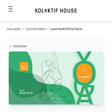
Ana sayfa
/
Üye Etkinlikleri
/
Levent&#039;te Pazar ...
Etkinlikler