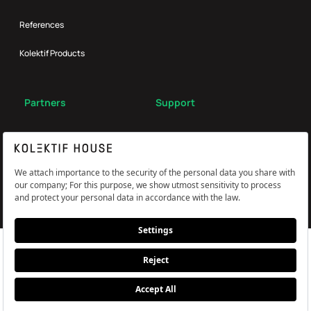
References
Kolektif Products
Partners
Support
Broker
FAQ
Reach Us
Çerez Tercihlerini Yönetin
Information and Explicit Consent Statement
PDPL, Privacy and Cookie Policy
© Kolektif House 2022