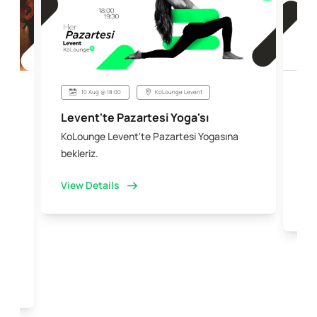
10 Aug @ 18:00
KoLounge Levent
Levent'te Pazartesi Yoga'sı
Şi
KoLounge Levent'te Pazartesi Yogasına
10 
 &
bekleriz.
iş 
kal
View Details
Vi
e