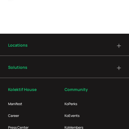
Locations
Solutions
Kolektif House
Community
Manifest
KoPerks
Career
KoEvents
Press Center
KoMembers