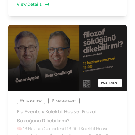
View Details
PAST EVENT
13 Jun @ 13:00
KoLounge Levent
Flu Events x Kolektif House: Filozof
Söküğünü Dikebilir mi?
🧠 13 Haziran Cumartesi | 13.00 | Kolektif House