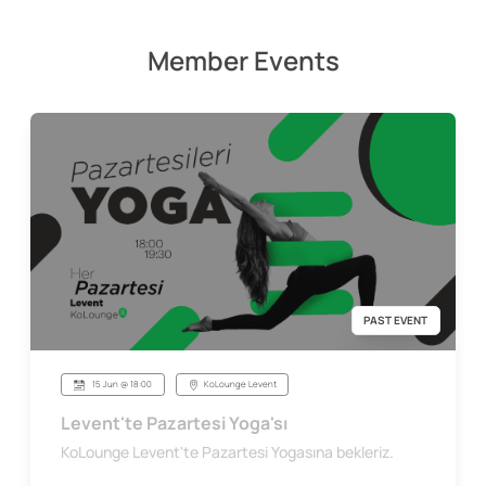
Member Events
PAST EVENT
15 Jun @ 18:00
KoLounge Levent
Levent'te Pazartesi Yoga'sı
KoLounge Levent'te Pazartesi Yogasına bekleriz.