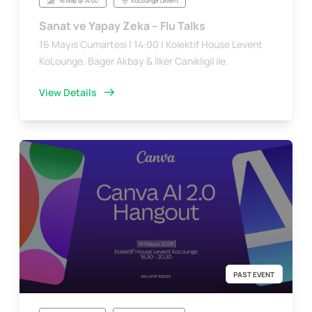
16 May @ 14:00
KoLounge Levent
Sanat ve Yapay Zeka – Flu Talks
16 Mayıs Cumartesi | 14:00 | Kolektif House Levent
KoLounge, Bager Akbay & İlker Canikligil ile.
View Details
PAST EVENT