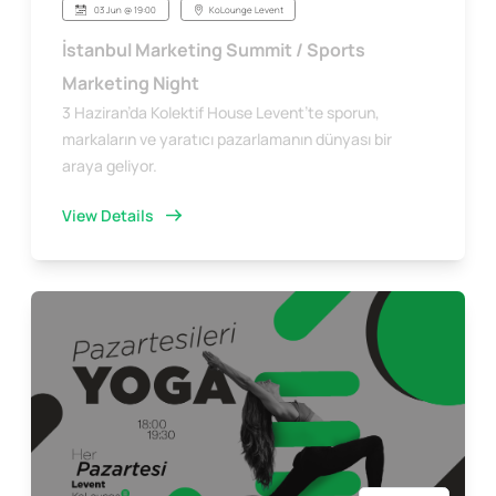
03 Jun @ 19:00
KoLounge Levent
İstanbul Marketing Summit / Sports
Marketing Night
3 Haziran’da Kolektif House Levent’te sporun,
markaların ve yaratıcı pazarlamanın dünyası bir
araya geliyor.
View Details