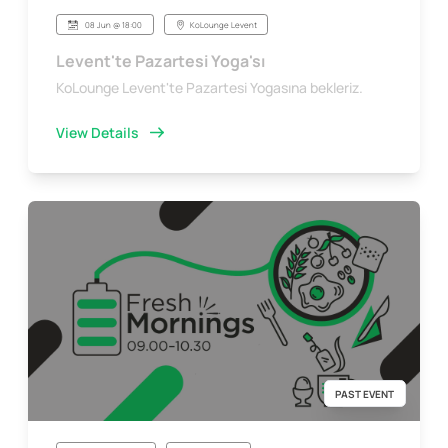
08 Jun @ 18:00
KoLounge Levent
Levent'te Pazartesi Yoga'sı
KoLounge Levent'te Pazartesi Yogasına bekleriz.
View Details
PAST EVENT