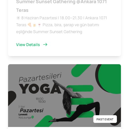
Summer Sunset Gathering @Ankara 1071
Teras
☀️ 8 Haziran Pazartesi | 18.00–21.30 | Ankara 1071
Teras 🍕🍺🍷 Pizza, bira, şarap ve gün batımı
eşliğinde Summer Sunset Gathering
View Details
PAST EVENT