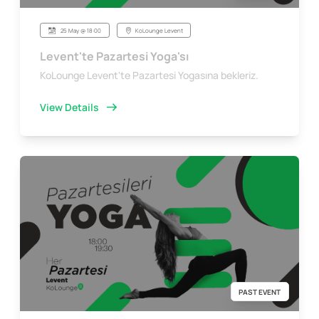
25 May @ 18:00
KoLounge Levent
Levent'te Pazartesi Yoga'sı
KoLounge Levent'te Pazartesi Yogasına bekleriz.
View Details
PAST EVENT