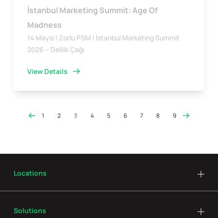
İstanbul Marketing Summit: Age Of
Madness
14 Mayıs | Zorlu PSM | İstanbul Marketing Summit
2026 – Delilik Çağı
View Details
1
2
3
4
5
6
7
8
9
Locations
Solutions