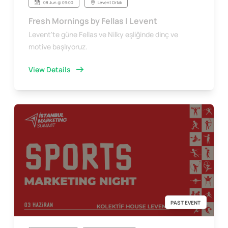
08 Jun @ 09:00
Levent Ortak
Fresh Mornings by Fellas | Levent
Levent'te güne Fellas ve Nilky eşliğinde dinç ve
motive başlıyoruz.
View Details
PAST EVENT