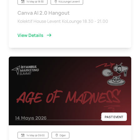
14 May @ 18:30
KoLounge Levent
Canva AI 2.0 Hangout
Kolektif House Levent KoLounge 18.30 - 21.00
View Details
PAST EVENT
14 May @ 09:00
Diğer