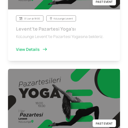
PAST EVENT
01 Jun @ 18:00
KoLounge Levent
Levent'te Pazartesi Yoga'sı
KoLounge Levent'te Pazartesi Yogasına bekleriz.
View Details
PAST EVENT