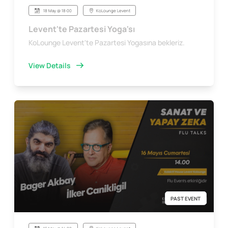
18 May @ 18:00
KoLounge Levent
Levent'te Pazartesi Yoga'sı
KoLounge Levent'te Pazartesi Yogasına bekleriz.
View Details
PAST EVENT