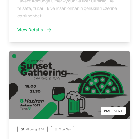
Levent Kolounge Ömer Aygün ve İlker Canikligil ile
felsefe, tutarlılık ve insan olmanın çelişkileri üzerine
canlı sohbet
View Details
PAST EVENT
08 Jun @ 18:00
Ortak Alan