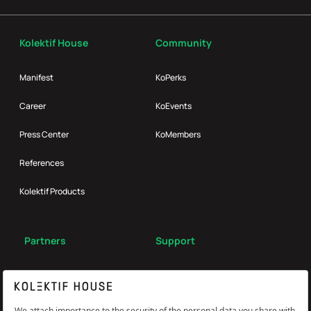
Kolektif House
Community
Manifest
KoPerks
Career
KoEvents
Press Center
KoMembers
References
Kolektif Products
Partners
Support
Broker
FAQ
Reach Us