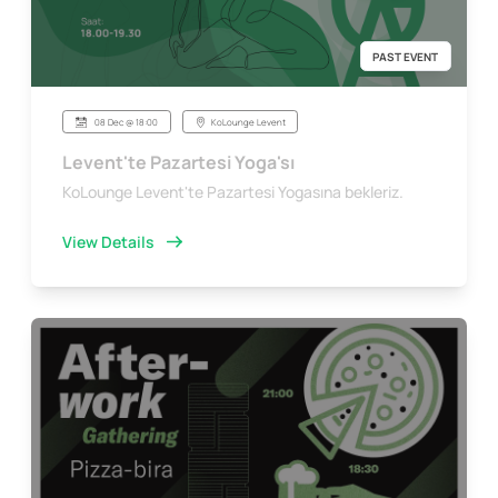
PAST EVENT
08 Dec @ 18:00
KoLounge Levent
Levent'te Pazartesi Yoga'sı
KoLounge Levent'te Pazartesi Yogasına bekleriz.
View Details