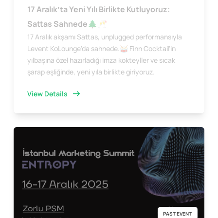
17 Aralık’ta Yeni Yılı Birlikte Kutluyoruz:
Sattas Sahnede🌲🥂
17 Aralık akşamı Sattas, unplugged performansıyla
Levent KoLounge’da sahnede.🥁 Finn Cocktail’in
yılbaşına özel hazırladığı imza kokteyller ve sıcak
şarap eşliğinde, yeni yıla birlikte giriyoruz.
View Details
PAST EVENT