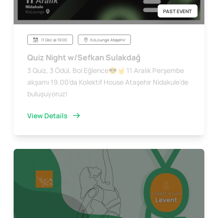
PAST EVENT
11 Dec @ 19:00
KoLounge Ataşehir
Quiz Night w/Sefkan Sulakdağ
3 Quiz, 3 Ödül, Bol Eğlence😎🤘 11 Aralık Perşembe
akşamı 19.00’da Kolektif House Ataşehir Nidakule’de
buluşuyoruz!
View Details