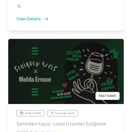
🍇
View Details
PAST EVENT
23 Dec @ 19:20
KoLounge Levent
Şehirden Kaçış: Lokal Üzümler Eşliğinde