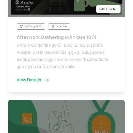
PAST EVENT
03 Dec @ 18:30
Ortak Alan
Afterwork Gathering @Ankara 1071
3 Aralık Çarşamba günü 18:30–21:00 arasında
Ankara 1071 lokasyonunda iş çıkışı buluşuyoruz.
Sıcak pizzalar, soğuk biralar ve keyifli sohbetlerle
gelin günü birlikte sonlandıralım.
View Details