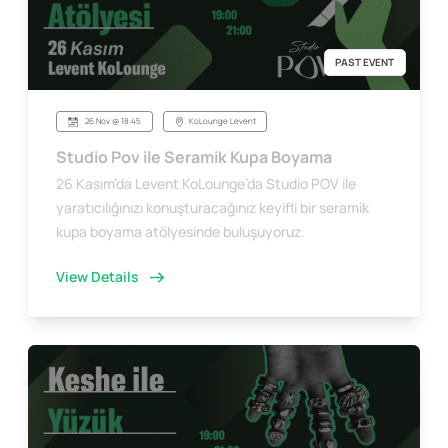
PAST EVENT
26 Nov @ 18:45
KoLounge Levent
Studio Pov ile Seramik Kupa Boyama
26 Kasım’da Levent KoLounge’da Studio POV ile
yaratıcılığınızı konuşturacağınız keyifli bir seramik
kupa boyama atölyesinde buluşuyoruz.
View Details