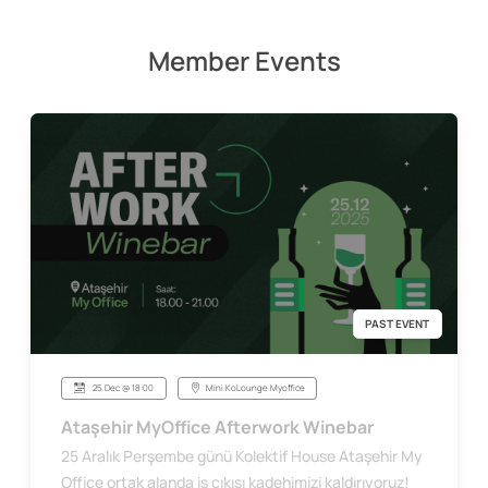
Member Events
PAST EVENT
25 Dec @ 18:00
Mini KoLounge Myoffice
Ataşehir MyOffice Afterwork Winebar
25 Aralık Perşembe günü Kolektif House Ataşehir My
Office ortak alanda iş çıkışı kadehimizi kaldırıyoruz!