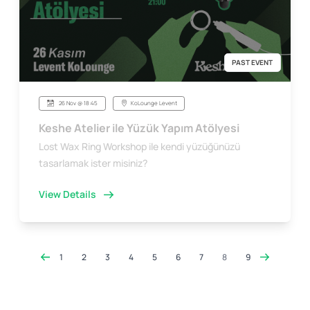
PAST EVENT
26 Nov @ 18:45
KoLounge Levent
Keshe Atelier ile Yüzük Yapım Atölyesi
Lost Wax Ring Workshop ile kendi yüzüğünüzü
tasarlamak ister misiniz?
View Details
1
2
3
4
5
6
7
8
9