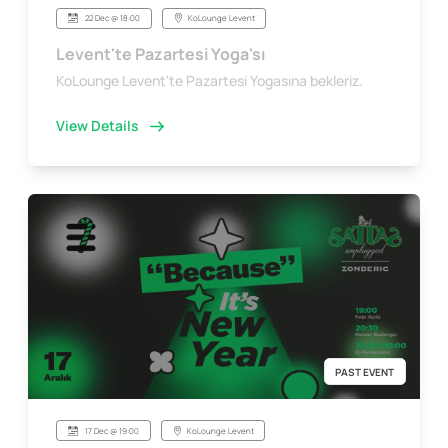
22 Dec @ 18:00
KoLounge Levent
Levent'te Pazartesi Yoga'sı
KoLounge Levent'te Pazartesi Yogasına bekleriz.
View Details
PAST EVENT
17 Dec @ 19:00
KoLounge Levent