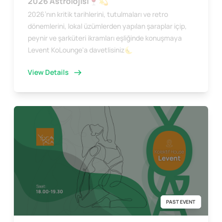
2026 Astrolojisi🍷💫
2026’nın kritik tarihlerini, tutulmaları ve retro
dönemlerini, lokal üzümlerden yapılan şaraplar içip,
peynir ve şarküteri ikramları eşliğinde konuşmaya
Levent KoLounge'a davetlisiniz🌜
View Details
PAST EVENT