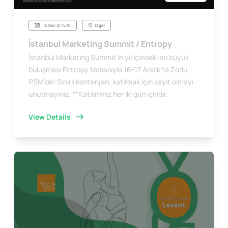
16 Dec @ 14:30
Diğer
İstanbul Marketing Summit / Entropy
İstanbul Marketing Summit’in yıl içindeki en büyük
buluşması Entropy temasıyla 16-17 Aralık’ta Zorlu
PSM’de! Sınırlı kontenjan, katılmak için kayıt olmayı
unutmayınız. **Katılımınız her iki gün içindir.
View Details