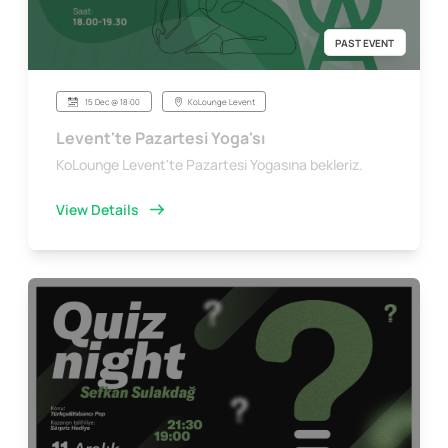
PAST EVENT
15 Dec @ 18:00
KoLounge Levent
Levent'te Pazartesi Yoga'sı
KoLounge Levent'te Pazartesi Yogasına bekleriz.
View Details