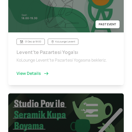
PAST EVENT
01 Dec @ 18:00
KoLounge Levent
Levent'te Pazartesi Yoga'sı
KoLounge Levent'te Pazartesi Yogasına bekleriz.
View Details