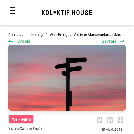
Ana sayfa
/
Komag
/
Well-Being
/
Aksiyon Alamayanlardan Mısı ...
Önceki
Sonraki
,
Well-Being
Yazan:
Cansın Ersöz
13 Mart 2019