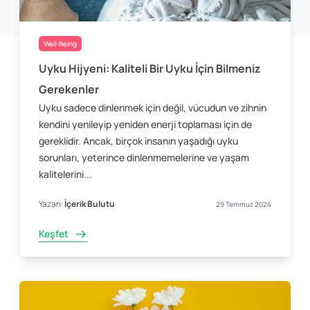
Well-Being
Uyku Hijyeni: Kaliteli Bir Uyku İçin Bilmeniz
Gerekenler
Uyku sadece dinlenmek için değil, vücudun ve zihnin
kendini yenileyip yeniden enerji toplaması için de
gereklidir. Ancak, birçok insanın yaşadığı uyku
sorunları, yeterince dinlenmemelerine ve yaşam
kalitelerini...
Yazan:
İçerik Bulutu
29 Temmuz 2024
Keşfet