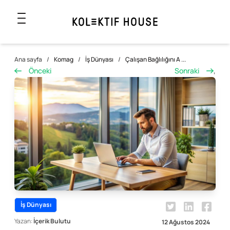
Ana sayfa
/
Komag
/
İş Dünyası
/
Çalışan Bağlılığını A ...
Önceki
Sonraki
,
İş Dünyası
Yazan:
İçerik Bulutu
12 Ağustos 2024