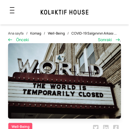
Ana sayfa
/
Komag
/
Well-Being
/
COVID-19 Salgınının Arkası ...
Önceki
Sonraki
,
Well-Being