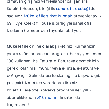
olmayan girişimci ve freelancer çalışanlara
Kolektif House iş birliği ile
sanal ofis desteği
de
sağlıyor.
Mükellef ile şirket kurmak
isteyenler aylık
99 TL’ye Kolektif House iş birliğiyle sanal ofis
kiralama hizmetinden faydalanabiliyor.
Mükellef ile online olarak şirketinizi kurmanızın
yanı sıra ön muhasebe programı, her ay yenilenen
100 kullanımlık e-Fatura, e-Faturaya geçmek için
gerekli olan mali mühür veya e-İmza, e-Fatura ve
e-Arşiv için Gelir İdaresi Başkanlığı’na başvuru gibi
pek çok hizmetten yararlanabilirsiniz.
Kolektiflilere özel KoPerks programı ile 1 yıllık
abonelikler için
%10 indirim
fırsatını da
kaçırmayın!