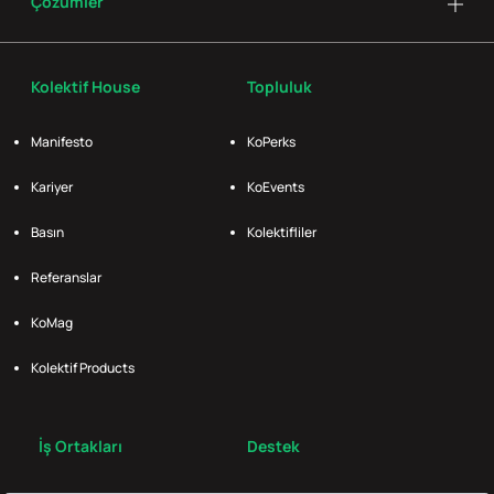
Çözümler
Kolektif House
Topluluk
Manifesto
KoPerks
Kariyer
KoEvents
Basın
Kolektifliler
Referanslar
KoMag
Kolektif Products
İş Ortakları
Destek