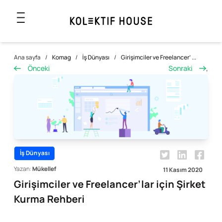
Ana sayfa
/
Komag
/
İş Dünyası
/
Girişimciler ve Freelancer’ ...
Önceki
Sonraki
,
İş Dünyası
Yazan:
Mükellef
11 Kasım 2020
Girişimciler ve Freelancer’lar için Şirket
Kurma Rehberi