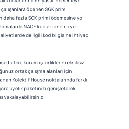
talı kodlar firmanın yasal incelemeye
kü çalışanlara ödenen SGK prim
etin daha fazla SGK primi ödemesine yol
ygulamalarda NACE kodları önemli yer
liyetlerde de ilgili kod bilgisine ihtiyaç
edürleri, kurum iş birliklerini eksiksiz
ğunuz ortak çalışma alanları için
lanan Kolektif House noktalarında farklı
göre üyelik paketinizi genişleterek
sı yakalayabilirsiniz.