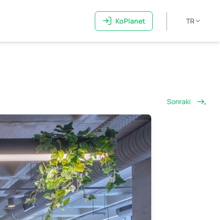
KoPlanet
TR
Sonraki
,