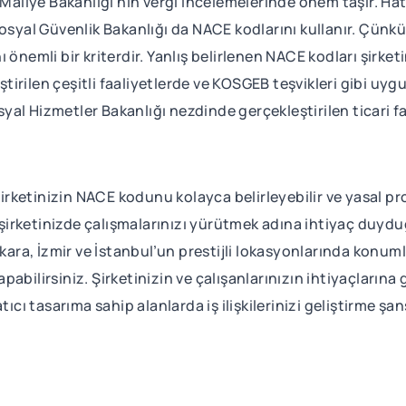
 Maliye Bakanlığı’nın vergi incelemelerinde önem taşır. Ha
Sosyal Güvenlik Bakanlığı da NACE kodlarını kullanır. Çün
 önemli bir kriterdir. Yanlış belirlenen NACE kodları şirk
leştirilen çeşitli faaliyetlerde ve KOSGEB teşvikleri gibi u
syal Hizmetler Bakanlığı nezdinde gerçekleştirilen ticari faa
şirketinizin NACE kodunu kolayca belirleyebilir ve yasal pros
p şirketinizde çalışmalarınızı yürütmek adına ihtiyaç duydu
nkara, İzmir ve İstanbul’un prestijli lokasyonlarında konum
abilirsiniz. Şirketinizin ve çalışanlarınızın ihtiyaçlarına 
ıcı tasarıma sahip alanlarda iş ilişkilerinizi geliştirme şan