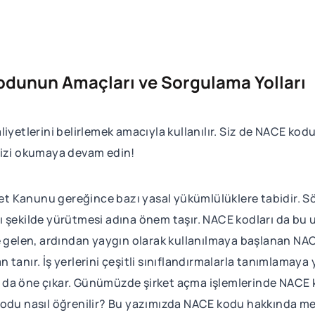
dunun Amaçları ve Sorgulama Yolları
iyetlerini belirlemek amacıyla kullanılır. Siz de NACE kod
mizi okumaya devam edin!
aret Kanunu gereğince bazı yasal yükümlülüklere tabidir.
klı şekilde yürütmesi adına önem taşır. NACE kodları da bu 
len, ardından yaygın olarak kullanılmaya başlanan NACE k
 tanır. İş yerlerini çeşitli sınıflandırmalarla tanımlam
da öne çıkar. Günümüzde şirket açma işlemlerinde NACE ko
kodu nasıl öğrenilir? Bu yazımızda NACE kodu hakkında mer