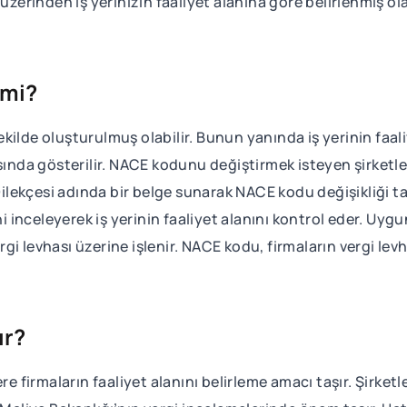
 üzerinden iş yerinizin faaliyet alanına göre belirlenmiş o
 mi?
kilde oluşturulmuş olabilir. Bunun yanında iş yerinin faal
ında gösterilir. NACE kodunu değiştirmek isteyen şirketler 
ekçesi adında bir belge sunarak NACE kodu değişikliği tal
ini inceleyerek iş yerinin faaliyet alanını kontrol eder. Uy
vergi levhası üzerine işlenir. NACE kodu, firmaların vergi le
ır?
re firmaların faaliyet alanını belirleme amacı taşır. Şirketl