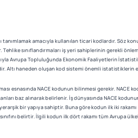
nı tanımlamak amacıyla kullanılan ticari kodlardır. Söz ko
. Tehlike sınıflandırmaları iş yeri sahiplerinin gerekli önle
ıyla Avrupa Topluluğunda Ekonomik Faaliyetlerin İstatisti
dir. Altı haneden oluşan kod sistemi önemli istatistiklerin
rılması esnasında NACE kodunun bilinmesi gerekir. NACE kod
lanları baz alınarak belirlenir. İş dünyasında NACE kodunun 
iyerarşik bir yapıya sahiptir. Buna göre kodun ilk iki raka
sınıfını belirtir. İlgili kodun ilk dört rakamı tüm Avrupa ülk