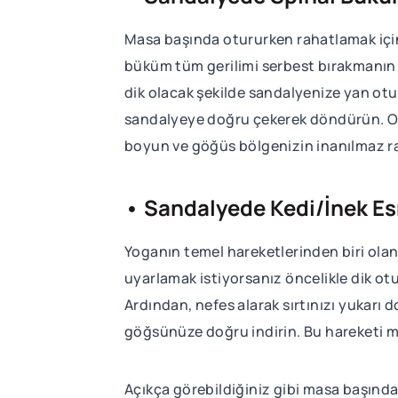
Masa başında otururken rahatlamak için 
büküm tüm gerilimi serbest bırakmanın h
dik olacak şekilde sandalyenize yan otur
sandalyeye doğru çekerek döndürün. Otu
boyun ve göğüs bölgenizin inanılmaz rah
• Sandalyede Kedi/İnek E
Yoganın temel hareketlerinden biri olan 
uyarlamak istiyorsanız öncelikle dik otu
Ardından, nefes alarak sırtınızı yukarı 
göğsünüze doğru indirin. Bu hareketi ma
Açıkça görebildiğiniz gibi masa başında 