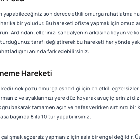
yapabileceğiniz son derece etkili omurga rahatlatma hare
arika bir yoludur. Bu hareketi ofiste yapmak için omuzları
un. Ardından, ellerinizi sandalyenin arkasına koyun ve kol
rduğunuz tarafı değiştirerek bu hareketi her yönde yaklaş
atladığını anında fark edebilirsiniz.
sneme Hareketi
kedi/inek pozu omurga esnekliği için en etkili egzersizler a
rmanız ve ayaklarınızı yere düz koyarak avuç içlerinizi diz
doğru bakarak tamamen açın ve nefes verirken sırtınızı bir k
sa başında 8 ila 10 tur yapabilirsiniz.
çalışmak egzersiz yapmanız için asla bir engel değildir. Ü