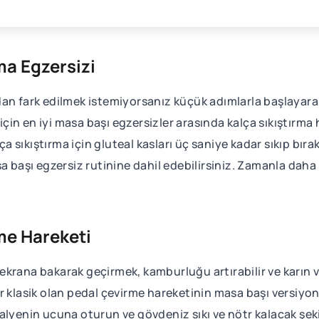
ma Egzersizi
dan fark edilmek istemiyorsanız küçük adımlarla başlayar
 için en iyi masa başı egzersizler arasında kalça sıkıştırma 
lça sıkıştırma için gluteal kasları üç saniye kadar sıkıp bır
a başı egzersiz rutinine dahil edebilirsiniz. Zamanla daha 
me Hareketi
krana bakarak geçirmek, kamburluğu artırabilir ve karın ve 
 klasik olan pedal çevirme hareketinin masa başı versiyonu
alyenin ucuna oturun ve gövdeniz sıkı ve nötr kalacak şeki