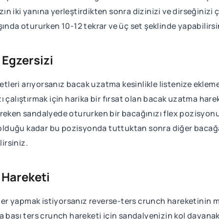
ızın iki yanına yerleştirdikten sonra dizinizi ve dirseğinizi
ında otururken 10-12 tekrar ve üç set şeklinde yapabilirsi
Egzersizi
ketleri arıyorsanız bacak uzatma kesinlikle listenize eklem
ı çalıştırmak için harika bir fırsat olan bacak uzatma har
ereken sandalyede otururken bir bacağınızı flex pozisyon
lduğu kadar bu pozisyonda tuttuktan sonra diğer bacağa 
lirsiniz.
 Hareketi
etler yapmak istiyorsanız reverse-ters crunch hareketinin
 başı ters crunch hareketi için sandalyenizin kol dayanakl