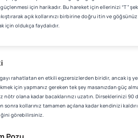
e güçlenmesi için harikadır. Bu hareket için ellerinizi “T” ş
ıkıştırarak açık kollarınızı birbirine doğru itin ve göğsünü
k için oldukça faydalıdır.
i
gayı rahatlatan en etkili egzersizlerden biridir, ancak iş 
ekmek için yapmanız gereken tek şey masanızdan güç almak o
ötr olana kadar bacaklarınızı uzatın. Dirseklerinizi 90 d
n sonra kollarınız tamamen açılana kadar kendinizi kaldırı
ini görebilirsiniz.
üm Pozu