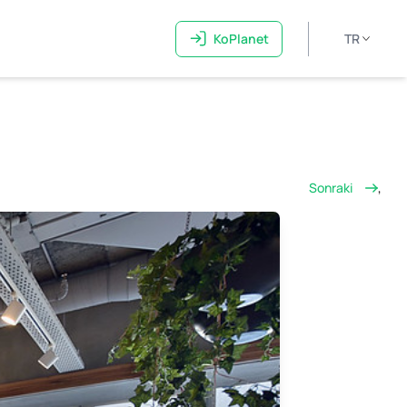
KoPlanet
TR
Sonraki
,