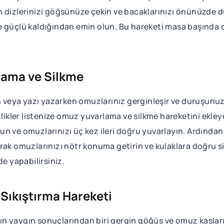
 dizlerinizi göğsünüze çekin ve bacaklarınızı önünüzde d
 güçlü kaldığından emin olun. Bu hareketi masa başında ot
lama ve Silkme
veya yazı yazarken omuzlarınız gerginleşir ve duruşunu
zlikler listenize omuz yuvarlama ve silkme hareketini ekley
utun ve omuzlarınızı üç kez ileri doğru yuvarlayın. Ardında
rak omuzlarınızı nötr konuma getirin ve kulaklara doğru sil
de yapabilirsiniz.
Sıkıştırma Hareketi
 yaygın sonuçlarından biri gergin göğüs ve omuz kaslarıdı