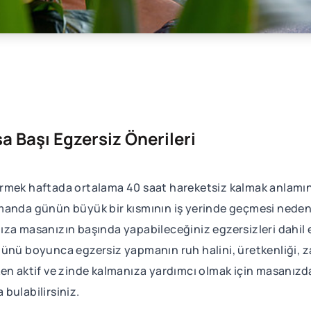
a Başı Egzersiz Önerileri
rmek haftada ortalama 40 saat hareketsiz kalmak anlamına 
manda günün büyük bir kısmının iş yerinde geçmesi neden
tınıza masanızın başında yapabileceğiniz egzersizleri dahi
iş günü boyunca egzersiz yapmanın ruh halini, üretkenliği,
şırken aktif ve zinde kalmanıza yardımcı olmak için masanız
 bulabilirsiniz.