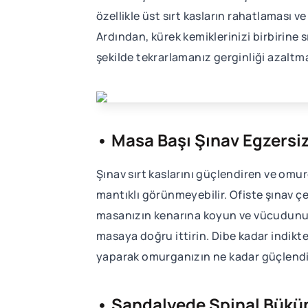
özellikle üst sırt kasların rahatlaması v
Ardından, kürek kemiklerinizi birbirine s
şekilde tekrarlamanız gerginliği azaltma
• Masa Başı Şınav Egzersiz
Şınav sırt kaslarını güçlendiren ve omur
mantıklı görünmeyebilir. Ofiste şınav ç
masanızın kenarına koyun ve vücudunuz n
masaya doğru ittirin. Dibe kadar indikte
yaparak omurganızın ne kadar güçlendiğ
• Sandalyede Spinal Bük