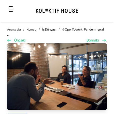
Ana sayfa
/
Komag
/
İş Dünyası
/
#OpenToWork: Pandemi işe alı
...
Önceki
Sonraki
,