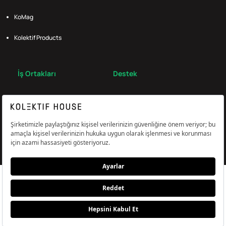
KoMag
Kolektif Products
İş Ortakları
Destek
Broker
S.S.S.
Bize Ulaş
Çerez Tercihlerini Yönetin
Aydınlatma & Açık Rıza Metni
KVKK,Gizlilik ve Çerez Politikası
© Kolektif House 2022