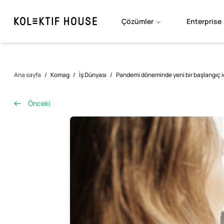
Çözümler
Enterprise
Ana sayfa
/
Komag
/
İş Dünyası
/
Pandemi döneminde yeni bir başlangıç iç
Önceki