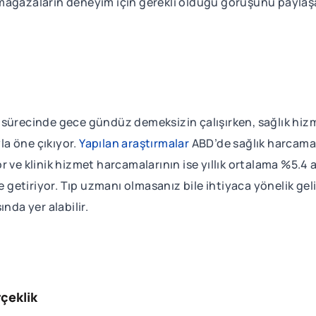
mağazaların deneyim için gerekli olduğu görüşünü paylaş
 sürecinde gece gündüz demeksizin çalışırken, sağlık hizm
yla öne çıkıyor.
Yapılan araştırmalar
ABD’de sağlık harcamala
 ve klinik hizmet harcamalarının ise yıllık ortalama %5.4 
de getiriyor. Tıp uzmanı olmasanız bile ihtiyaca yönelik ge
ında yer alabilir.
rçeklik