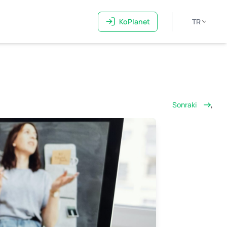
KoPlanet
TR
Sonraki
,