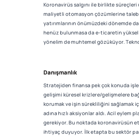
Koronavirüs salgını ile birlikte süreçl
maliyetli otomasyon çözümlerine talebi
yatırımlarının önümüzdeki dönemde da
henüz bulunmasa da e-ticaretin yükselişe
yönelim de muhtemel gözüküyor. Teknolo
Danışmanlık
Stratejiden finansa pek çok konuda işle
gelişimi küresel krizlere/gelişmelere bağl
korumak ve işin sürekliliğini sağlamak
adına hızlı aksiyonlar aldı. Acil eylem p
gerekiyor. Bu noktada koronavirüsün et
ihtiyaç duyuyor. İlk etapta bu sektör 