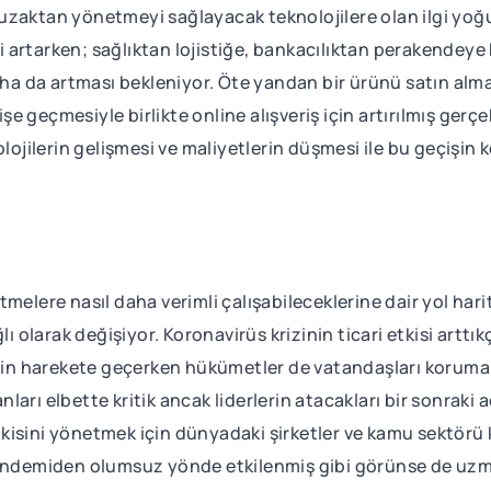
eri uzaktan yönetmeyi sağlayacak teknolojilere olan ilgi yo
 artarken; sağlıktan lojistiğe, bankacılıktan perakendeye
ha da artması bekleniyor. Öte yandan bir ürünü satın a
 geçmesiyle birlikte online alışveriş için artırılmış gerç
jilerin gelişmesi ve maliyetlerin düşmesi ile bu geçişin 
tmelere nasıl daha verimli çalışabileceklerine dair yol ha
ı olarak değişiyor. Koronavirüs krizinin ticari etkisi arttık
 için harekete geçerken hükümetler de vatandaşları korum
lanları elbette kritik ancak liderlerin atacakları bir sonrak
kisini yönetmek için dünyadaki şirketler ve kamu sektörü 
pandemiden olumsuz yönde etkilenmiş gibi görünse de uzm