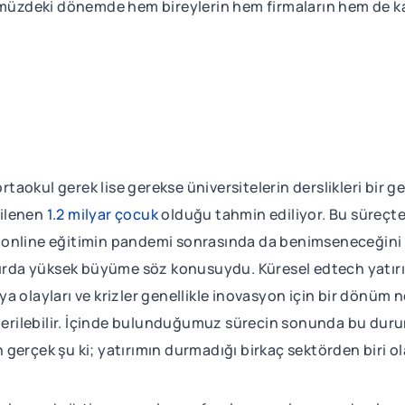
önümüzdeki dönemde hem bireylerin hem firmaların hem de
ortaokul gerek lise gerekse üniversitelerin derslikleri bir 
kilenen
1.2 milyar çocuk
olduğu tahmin ediliyor. Bu süreçte
 online eğitimin pandemi sonrasında da benimseneceğini
zırda yüksek büyüme söz konusuydu. Küresel edtech yatırı
a olayları ve krizler genellikle inovasyon için bir dönüm 
österilebilir. İçinde bulunduğumuz sürecin sonunda bu dur
gerçek şu ki; yatırımın durmadığı birkaç sektörden biri ol