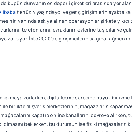
nde bugün dünyanın en değerli şirketleri arasında yer ala
Alibaba
henüz 4 yaşındaydı ve genç girişimlerin ayakta kal
esinin yanında askıya alınan operasyonlar şirkete yıkıcı 
larını, telefonlarını, evraklarını evlerine taşıdılar ve ça
maya zorluyor. İşte 2020'de girişimcilerin salgına rağmen mi
kalmaya zorlarken, dijitalleşme sürecine büyük bir ivme ka
 ile birlikte alışveriş merkezlerinin, mağazaların kapanmas
mağazalarını kapatıp online kanallarını devreye alırken, tük
 olmasını beklerken, bu durumun ise fiziki mağazaların 