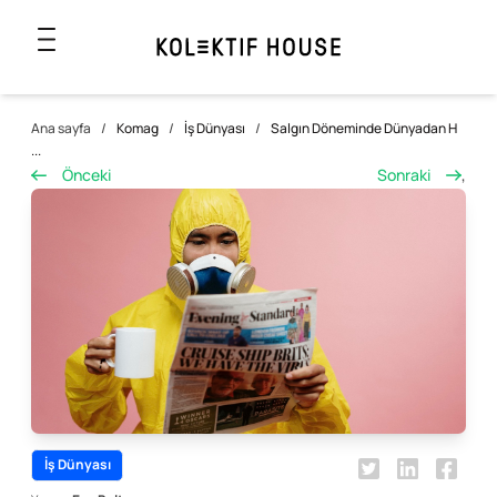
Ana sayfa
/
Komag
/
İş Dünyası
/
Salgın Döneminde Dünyadan H
...
Önceki
Sonraki
,
İş Dünyası