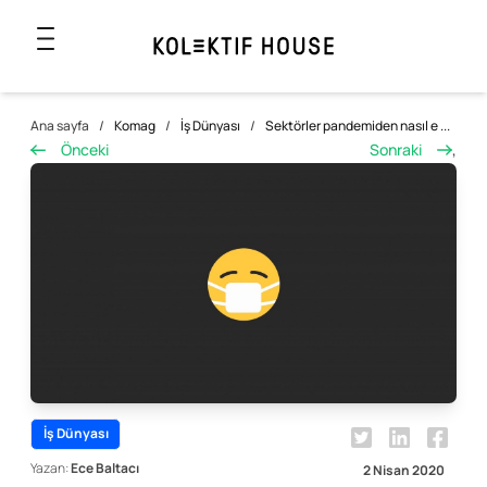
Ana sayfa
/
Komag
/
İş Dünyası
/
Sektörler pandemiden nasıl e ...
Önceki
Sonraki
,
İş Dünyası
Yazan:
Ece Baltacı
2 Nisan 2020