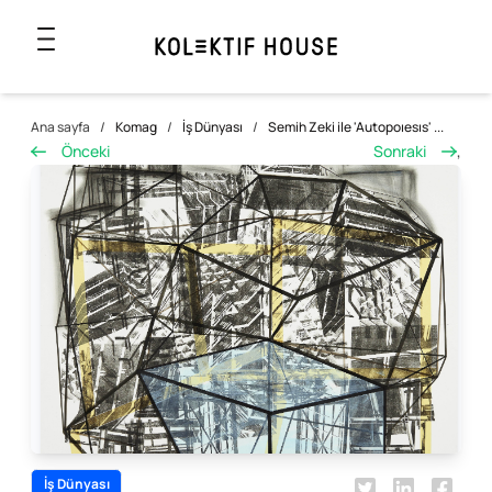
Ana sayfa
/
Komag
/
İş Dünyası
/
Semih Zeki ile 'Autopoıesıs' ...
Önceki
Sonraki
,
İş Dünyası