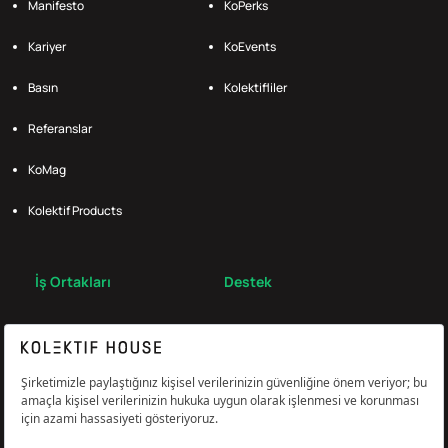
Manifesto
KoPerks
Kariyer
KoEvents
Basın
Kolektifliler
Referanslar
KoMag
Kolektif Products
İş Ortakları
Destek
Broker
S.S.S.
Bize Ulaş