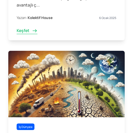
avantajlı ç...
Yazan:
Kolektif House
6 Ocak 2025
Keşfet
İş Dünyası