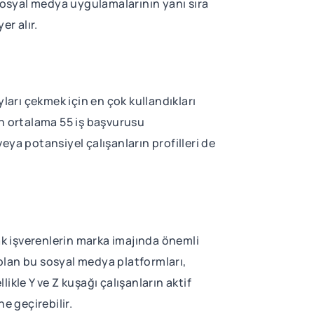
 sosyal medya uygulamalarının yanı sıra
er alır.
ları çekmek için en çok kullandıkları
en ortalama 55 iş başvurusu
ya potansiyel çalışanların profilleri de
k işverenlerin marka imajında önemli
 olan bu sosyal medya platformları,
kle Y ve Z kuşağı çalışanların aktif
e geçirebilir.