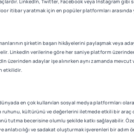
raçlardır. LinkedIn, Twitter, Facebook veya Instagram gibi
oor itibar yaratmak için en popüler platformları arasında y
manlarının şirketin başarı hikâyelerini paylaşmak veya aday
lir. LinkedIn verilerine göre her saniye platform üzerind
edIn üzerinden adaylar işe alınırken aynı zamanda mevcut ve
 etkilidir.
ünyada en çok kullanılan sosyal medya platformları olara
n ruhunu, kültürünü ve değerlerini iletmede etkili bir araç
 tutma becerisine olumlu şekilde katkı sağlayabilir. Özelli
 anlatıcılığı ve sadakat oluşturmak işverenleri bir adım ön