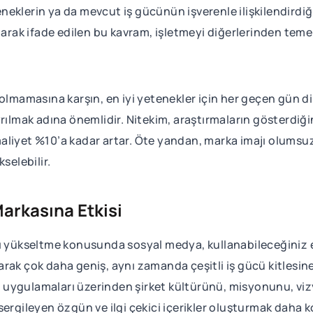
teneklerin ya da mevcut iş gücünün işverenle ilişkilendirdiğ
larak ifade edilen bu kavram, işletmeyi diğerlerinden temel
 olmamasına karşın, en iyi yetenekler için her geçen gün 
yrılmak adına önemlidir. Nitekim, araştırmaların gösterdiğ
n maliyet %10’a kadar artar. Öte yandan, marka imajı olumsuz
kselebilir.
arkasına Etkisi
ı yükseltme konusunda sosyal medya, kullanabileceğiniz en
rak çok daha geniş, aynı zamanda çeşitli iş gücü kitlesin
uygulamaları üzerinden şirket kültürünü, misyonunu, vizy
ergileyen özgün ve ilgi çekici içerikler oluşturmak daha k