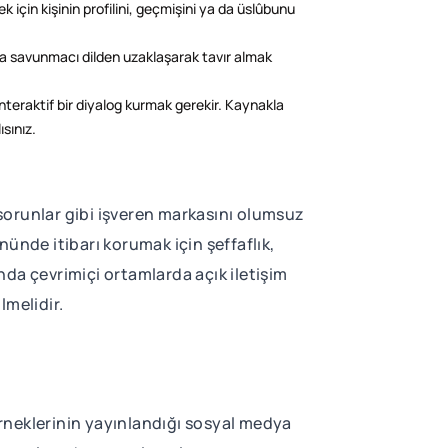
 için kişinin profilini, geçmişini ya da üslûbunu
nra savunmacı dilden uzaklaşarak tavır almak
interaktif bir diyalog kurmak gerekir. Kaynakla
ısınız.
 sorunlar gibi işveren markasını olumsuz
ünde itibarı korumak için şeffaflık,
ında çevrimiçi ortamlarda açık iletişim
lmelidir.
 örneklerinin yayınlandığı sosyal medya