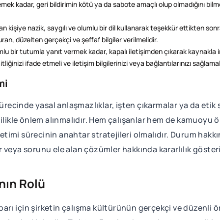
ek kadar, geri bildirimin kötü ya da sabote amaçlı olup olmadığını bilmek
n kişiye nazik, saygılı ve olumlu bir dil kullanarak teşekkür ettikten so
ran, düzelten gerçekçi ve şeffaf bilgiler verilmelidir.
lumlu bir tutumla yanıt vermek kadar, kapalı iletişimden çıkarak kaynakla 
iğinizi ifade etmeli ve iletişim bilgilerinizi veya bağlantılarınızı sağlamal
imi
sürecinde yasal anlaşmazlıklar, işten çıkarmalar ya da etik
ilikle önlem alınmalıdır. Hem çalışanlar hem de kamuoyu ön
netimi sürecinin anahtar stratejileri olmalıdır. Durum hakk
 veya sorunu ele alan çözümler hakkında kararlılık gösteri
nın Rolü
ibarı için şirketin çalışma kültürünün gerçekçi ve düzenli