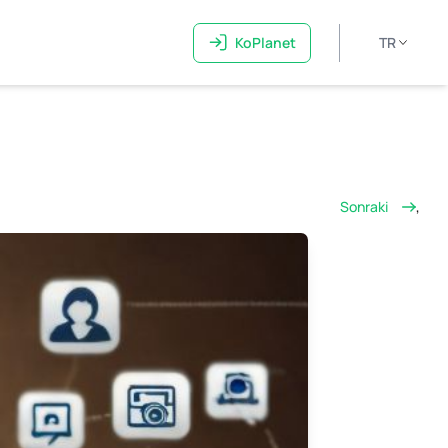
KoPlanet
TR
Sonraki
,