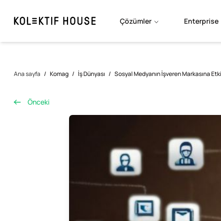
Çözümler
Enterprise
Ana sayfa
/
Komag
/
İş Dünyası
/
Sosyal Medyanın İşveren Markasına Etkis
Önceki