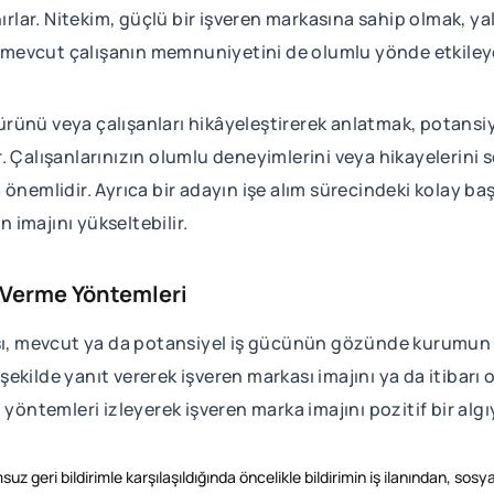
nırlar. Nitekim, güçlü bir işveren markasına sahip olmak, 
mevcut çalışanın memnuniyetini de olumlu yönde etkileye
ültürünü veya çalışanları hikâyeleştirerek anlatmak, potans
. Çalışanlarınızın olumlu deneyimlerini veya hikayelerini
nemlidir. Ayrıca bir adayın işe alım sürecindeki kolay başv
 imajını yükseltebilir.
t Verme Yöntemleri
sı, mevcut ya da potansiyel iş gücünün gözünde kurumun it
ir şekilde yanıt vererek işveren markası imajını ya da itib
yöntemleri izleyerek işveren marka imajını pozitif bir algı
z geri bildirimle karşılaşıldığında öncelikle bildirimin iş ilanından, 