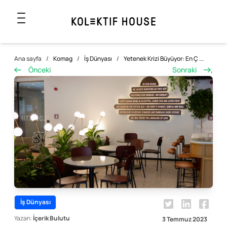
Ana sayfa
/
Komag
/
İş Dünyası
/
Yetenek Krizi Büyüyor: En Ç ...
Önceki
Sonraki
,
İş Dünyası
Yazan:
İçerik Bulutu
3 Temmuz 2023