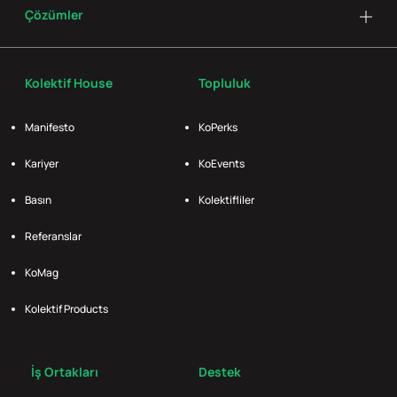
Çözümler
Kolektif House
Topluluk
Manifesto
KoPerks
Kariyer
KoEvents
Basın
Kolektifliler
Referanslar
KoMag
Kolektif Products
İş Ortakları
Destek