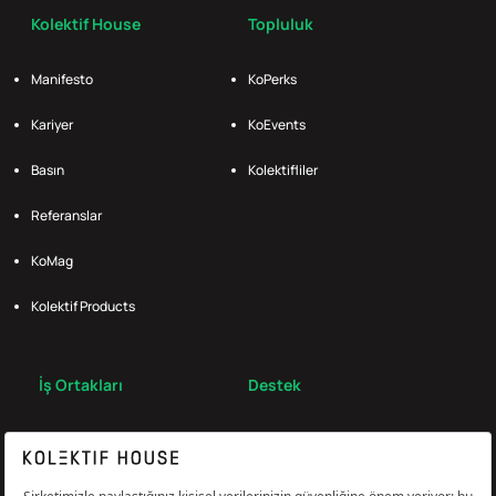
Kolektif House
Topluluk
Manifesto
KoPerks
Kariyer
KoEvents
Basın
Kolektifliler
Referanslar
KoMag
Kolektif Products
İş Ortakları
Destek
Broker
S.S.S.
Bize Ulaş