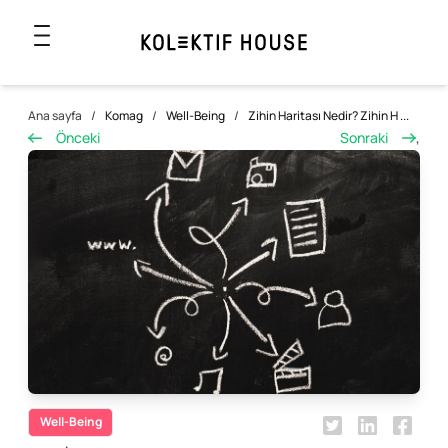
Ana sayfa
/
Komag
/
Well-Being
/
Zihin Haritası Nedir? Zihin H ...
Önceki
Sonraki
,
Well-Being