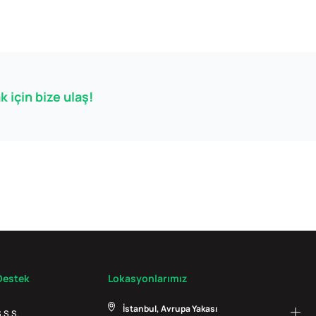
 için bize ulaş!
Destek
Lokasyonlarımız
İstanbul, Avrupa Yakası
.S.S.