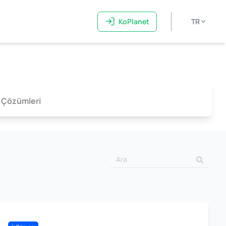
KoPlanet
TR
 Çözümleri