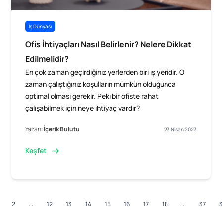
İş Dünyası
Ofis İhtiyaçları Nasıl Belirlenir? Nelere Dikkat
Edilmelidir?
En çok zaman geçirdiğiniz yerlerden biri iş yeridir. O
zaman çalıştığınız koşulların mümkün olduğunca
optimal olması gerekir. Peki bir ofiste rahat
çalışabilmek için neye ihtiyaç vardır?
Yazan:
İçerik Bulutu
23 Nisan 2023
Keşfet
2
...
12
13
14
15
16
17
18
...
37