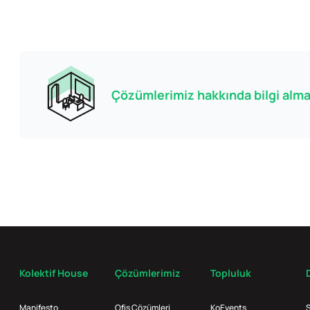
Çözümlerimiz hakkında bilgi almak
Kolektif House
Çözümlerimiz
Topluluk
Manifesto
Ofis Çözümleri
KoEvents
S