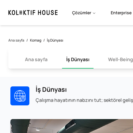
Çözümler
Enterprise
Ana sayfa
/
Komag
/
İş Dünyası
Ana sayfa
İş Dünyası
Well-Being
İş Dünyası
Çalışma hayatının nabzını tut; sektörel geliş