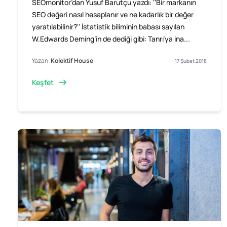
SEOmonitor’dan Yusuf Barutçu yazdı: ''Bir markanın
SEO değeri nasıl hesaplanır ve ne kadarlık bir değer
yaratılabilinir?'' İstatistik biliminin babası sayılan
W.Edwards Deming’in de dediği gibi: Tanrı’ya ina...
Yazan:
Kolektif House
17 Şubat 2018
Keşfet