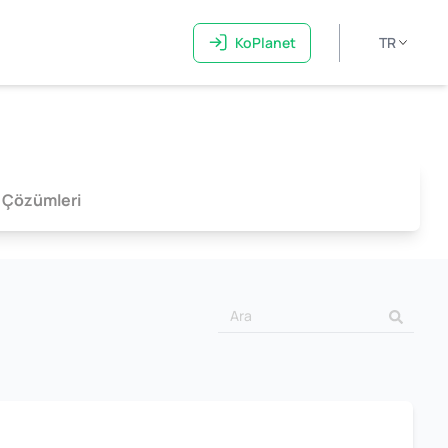
KoPlanet
TR
 Çözümleri