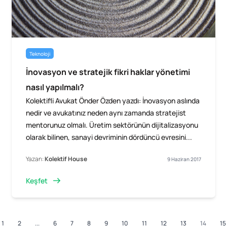
Teknoloji
İnovasyon ve stratejik fikri haklar yönetimi
nasıl yapılmalı?
Kolektifli Avukat Önder Özden yazdı: İnovasyon aslında
nedir ve avukatınız neden aynı zamanda stratejist
mentorunuz olmalı. Üretim sektörünün dijitalizasyonu
olarak bilinen, sanayi devriminin dördüncü evresini...
Yazan:
Kolektif House
9 Haziran 2017
Keşfet
1
2
...
6
7
8
9
10
11
12
13
14
15