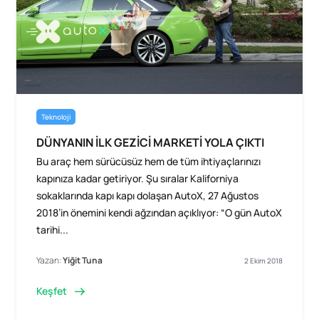
Teknoloji
DÜNYANIN İLK GEZİCİ MARKETİ YOLA ÇIKTI
Bu araç hem sürücüsüz hem de tüm ihtiyaçlarınızı
kapınıza kadar getiriyor. Şu sıralar Kaliforniya
sokaklarında kapı kapı dolaşan AutoX, 27 Ağustos
2018’in önemini kendi ağzından açıklıyor: “O gün AutoX
tarihi...
Yazan:
Yiğit Tuna
2 Ekim 2018
Keşfet