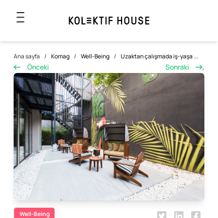
Ana sayfa
/
Komag
/
Well-Being
/
Uzaktan çalışmada iş-yaşa ...
Önceki
Sonraki
,
Well-Being