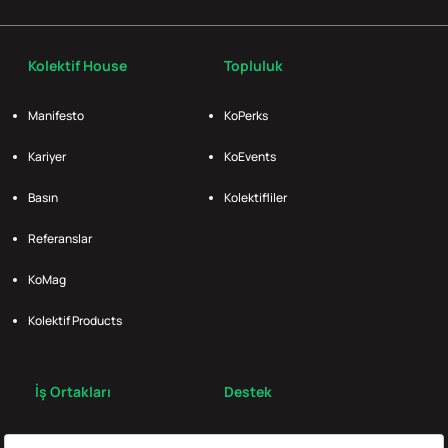
Kolektif House
Topluluk
Manifesto
KoPerks
Kariyer
KoEvents
Basın
Kolektifliler
Referanslar
KoMag
Kolektif Products
İş Ortakları
Destek
Broker
S.S.S.