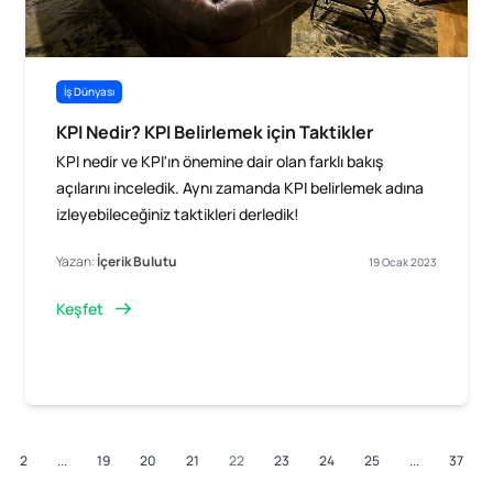
İş Dünyası
KPI Nedir? KPI Belirlemek için Taktikler
KPI nedir ve KPI'ın önemine dair olan farklı bakış
açılarını inceledik. Aynı zamanda KPI belirlemek adına
izleyebileceğiniz taktikleri derledik!
Yazan:
İçerik Bulutu
19 Ocak 2023
Keşfet
2
...
19
20
21
22
23
24
25
...
37