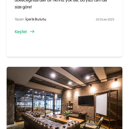
size göre!
Yazan:
İçerik Bulutu
20 Ocak 2023
Keşfet