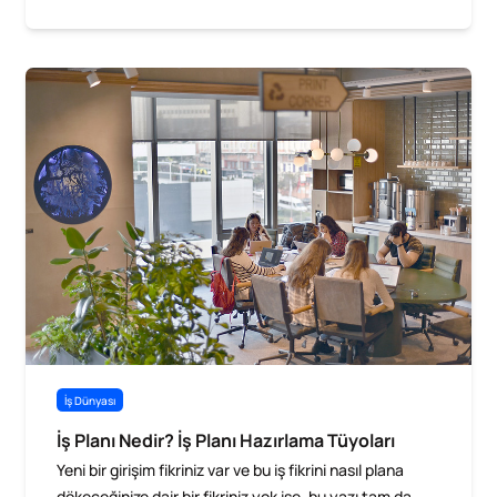
İş Dünyası
İş Planı Nedir? İş Planı Hazırlama Tüyoları
Yeni bir girişim fikriniz var ve bu iş fikrini nasıl plana
dökeceğinize dair bir fikriniz yok ise, bu yazı tam da