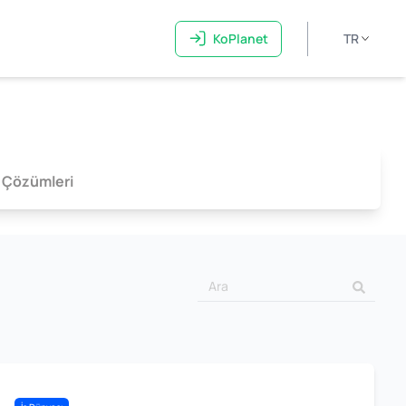
KoPlanet
TR
 Çözümleri