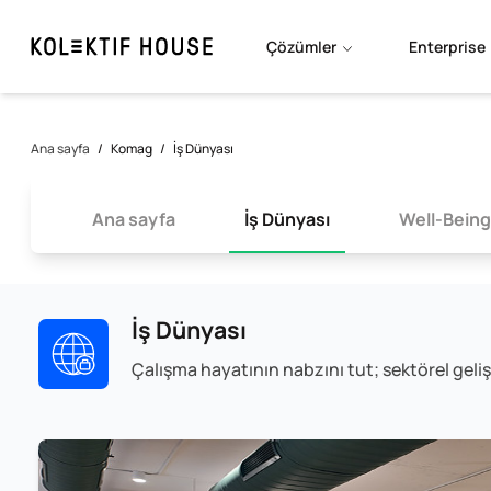
Çözümler
Enterprise
Ana sayfa
/
Komag
/
İş Dünyası
Ana sayfa
İş Dünyası
Well-Being
İş Dünyası
Çalışma hayatının nabzını tut; sektörel geliş