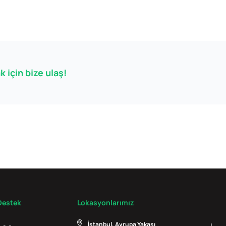
 için bize ulaş!
Destek
Lokasyonlarımız
İstanbul, Avrupa Yakası