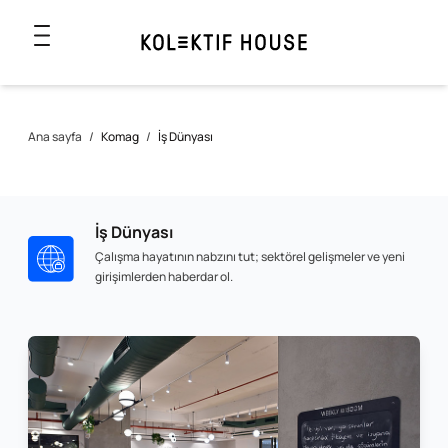
Ana sayfa
/
Komag
/
İş Dünyası
İş Dünyası
Çalışma hayatının nabzını tut; sektörel gelişmeler ve yeni
girişimlerden haberdar ol.