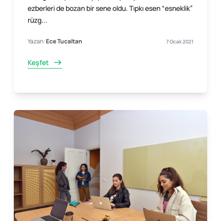
ezberleri de bozan bir sene oldu. Tıpkı esen “esneklik”
rüzg...
Yazan:
Ece Tucaltan
7 Ocak 2021
Keşfet