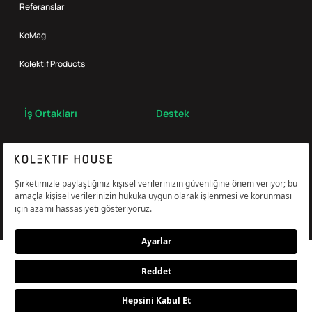
Referanslar
KoMag
Kolektif Products
İş Ortakları
Destek
Broker
S.S.S.
Bize Ulaş
Çerez Tercihlerini Yönetin
Aydınlatma & Açık Rıza Metni
KVKK,Gizlilik ve Çerez Politikası
© Kolektif House 2022