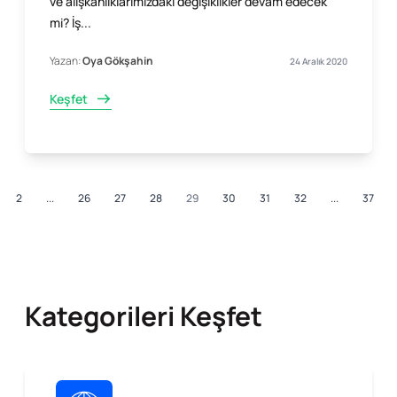
ve alışkanlıklarımızdaki değişiklikler devam edecek
mi? İş...
Yazan:
Oya Gökşahin
24 Aralık 2020
Keşfet
2
...
26
27
28
29
30
31
32
...
37
Kategorileri Keşfet