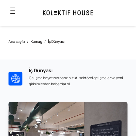
Ana sayfa
/
Komag
/
İş Dünyası
İş Dünyası
Çalışma hayatının nabzını tut; sektörel gelişmeler ve yeni
girişimlerden haberdar ol.