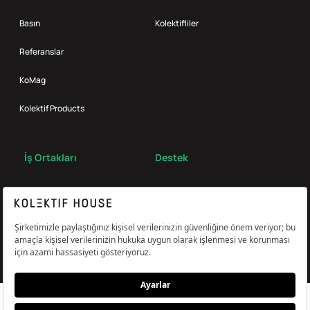
Basın
Kolektifliler
Referanslar
KoMag
Kolektif Products
İş Ortakları
Destek
Broker
S.S.S.
Bize Ulaş
Çerez Tercihlerini Yönetin