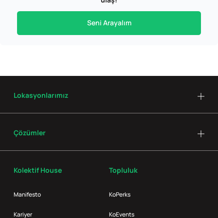
Seni Arayalım
Lokasyonlarımız
Çözümler
Kolektif House
Topluluk
Manifesto
KoPerks
Kariyer
KoEvents