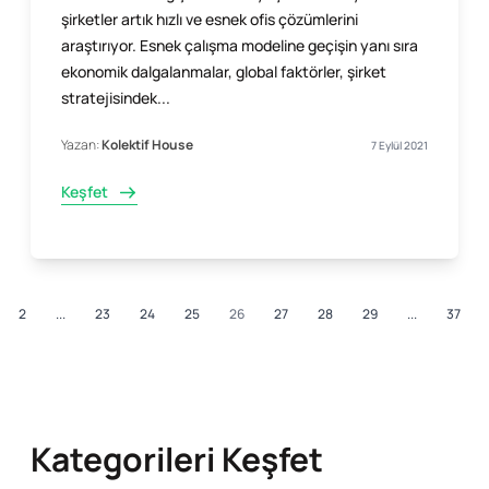
şirketler artık hızlı ve esnek ofis çözümlerini
araştırıyor. Esnek çalışma modeline geçişin yanı sıra
ekonomik dalgalanmalar, global faktörler, şirket
stratejisindek...
Yazan:
Kolektif House
7 Eylül 2021
Keşfet
2
...
23
24
25
26
27
28
29
...
37
Kategorileri Keşfet