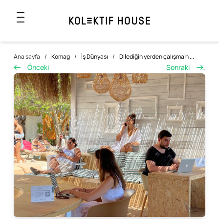
Ana sayfa
/
Komag
/
İş Dünyası
/
Dilediğin yerden çalışma h ...
Önceki
Sonraki
,