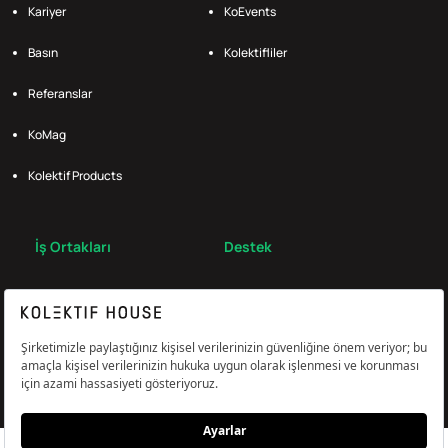
Kariyer
KoEvents
Basın
Kolektifliler
Referanslar
KoMag
Kolektif Products
İş Ortakları
Destek
Broker
S.S.S.
Bize Ulaş