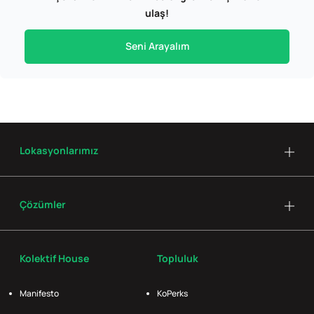
ulaş!
Seni Arayalım
Lokasyonlarımız
Çözümler
Kolektif House
Topluluk
Manifesto
KoPerks