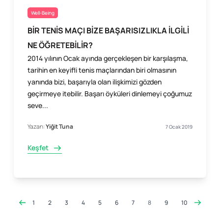
Well-Being
BİR TENİS MAÇI BİZE BAŞARISIZLIKLA İLGİLİ
NE ÖĞRETEBİLİR?
2014 yılının Ocak ayında gerçekleşen bir karşılaşma,
tarihin en keyifli tenis maçlarından biri olmasının
yanında bizi, başarıyla olan ilişkimizi gözden
geçirmeye itebilir. Başarı öyküleri dinlemeyi çoğumuz
seve...
Yazan:
Yiğit Tuna
7 Ocak 2019
Keşfet
1
2
3
4
5
6
7
8
9
10