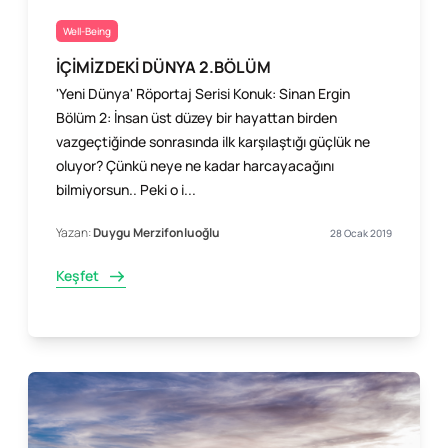
Well-Being
İÇİMİZDEKİ DÜNYA 2.BÖLÜM
'Yeni Dünya' Röportaj Serisi Konuk: Sinan Ergin
Bölüm 2: İnsan üst düzey bir hayattan birden
vazgeçtiğinde sonrasında ilk karşılaştığı güçlük ne
oluyor? Çünkü neye ne kadar harcayacağını
bilmiyorsun.. Peki o i...
Yazan:
Duygu Merzifonluoğlu
28 Ocak 2019
Keşfet