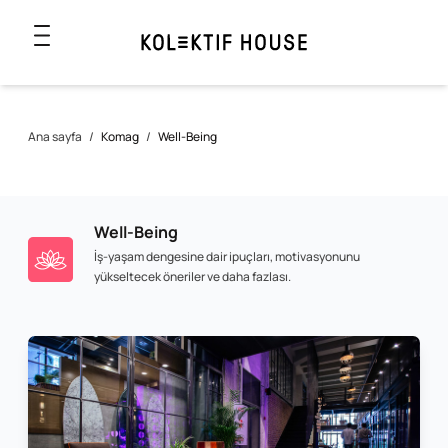
Ana sayfa
/
Komag
/
Well-Being
Well-Being
İş-yaşam dengesine dair ipuçları, motivasyonunu
yükseltecek öneriler ve daha fazlası.