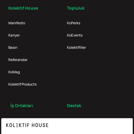
Kolektif House
Topluluk
Manifesto
KoPerks
Kariyer
KoEvents
Basın
Kolektifliler
Referanslar
KoMag
Kolektif Products
İş Ortakları
Destek
Broker
S.S.S.
Bize Ulaş