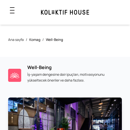
Ana sayfa
/
Komag
/
Well-Being
Well-Being
İş-yaşam dengesine dair ipuçları, motivasyonunu
yükseltecek öneriler ve daha fazlası.