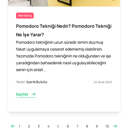
Well-Being
Pomodoro Tekniği Nedir? Pomodoro Tekniği
Ne İşe Yarar?
Pomodoro tekniğinin uzun süredir ismini duymuş
fakat uygulamaya cesaret edememiş olabilirsin.
Yazımızda Pomodoro tekniğinin ne olduğundan ve işe
yaradığından bahsederek nasıl uygulayabileceğini
senin için anlat...
Yazan:
İçerik Bulutu
24 Ocak 2023
Keşfet
1
2
3
4
5
6
7
8
9
10