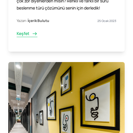
çok zor diyenlerden misin? Renkli ve farklı bir sürü
beslenme türü çözümünü senin için derledik!
Yazan:
İçerik Bulutu
25 Ocak 2023
Keşfet