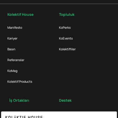
Kolektif House
Topluluk
Manifesto
KoPerks
Kariyer
KoEvents
Basın
Kolektifliler
Referanslar
KoMag
Kolektif Products
İş Ortakları
Destek
Broker
S.S.S.