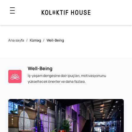
Ana sayfa
/
Komag
/
Well-Being
Well-Being
İş-yaşam dengesine dair ipuçları, motivasyonunu
yükseltecek öneriler ve daha fazlası.