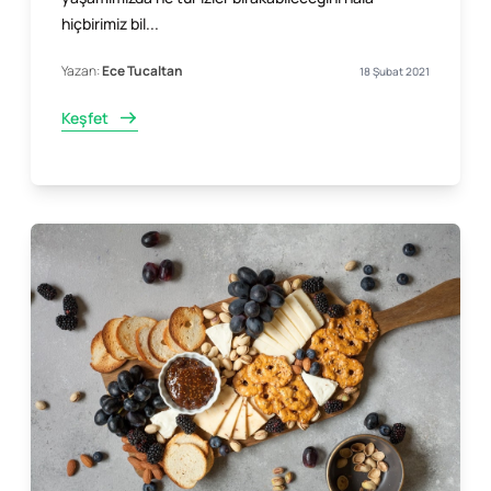
hiçbirimiz bil...
Yazan:
Ece Tucaltan
18 Şubat 2021
Keşfet