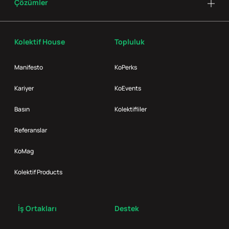
Çözümler
Kolektif House
Topluluk
Manifesto
KoPerks
Kariyer
KoEvents
Basın
Kolektifliler
Referanslar
KoMag
Kolektif Products
İş Ortakları
Destek