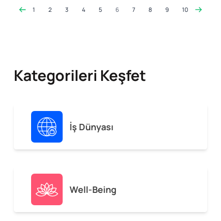
1
2
3
4
5
6
7
8
9
10
Kategorileri Keşfet
İş Dünyası
Well-Being